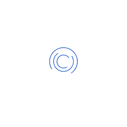
ий часто нелинейны и определяются как случайностью, т
 примеров сложных динамических систем.
ер означает, что явления не могут быть отделены от их 
 с окружающей средой. Возникновение и стойкость психиче
й между биологическими, психологическими, социальн
ность возникает не только из-за многофакторной природы,
одействия не только различаются по интенсивности и х
ация и изменчивость делают необходимым понимание вза
ьности психопатологии. Поэтому развитие и контекст
ичин, почему важно интегрировать информацию из разны
данные, и придаваемое им значение. Такой подход к сл
ость).
 систем в психиатрии позволяет всесторонне понять пс
ическому здоровью. Возможность исследовать взаимоде
ой анализ, который выступает в роли дополнения качестве