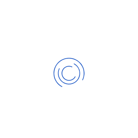
ex был разработан британской биотехнологической компан
ра эпилепсии Richard Chin говорит: ''Многие дети с тя
ты. Нам нужны новые средства для лечения этих состоян
а жизни''. Проф. Helen Cross, которая является главным к
мечает: ''Тяжелая эпилепсия может невероятно инвалидиз
с помощью CBD в безопасных и контролируемых условиях''
ciencedaily.com), 17.12.14.
равм
ают, что медикаментозное лечение СДВГ может снижать
David Coghill (оба из Университета Гонконга) и проф. I
исследования показывают, что импульсивность и слаб
у травматизму, тогда как назначаемый при СДВГ метилф
сследования ученые сравнили медицинские записи почти 
етилфенидат и которые хотя бы раз в период 2001-201
е не охватывало детей с СДВГ, получавших препарат стра
ний в больницу в связи с физической травмой (тип тра